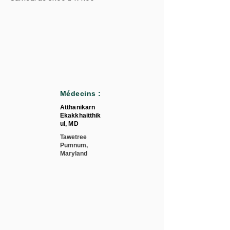
Médecins :
Atthanikarn
Ekakkhaitthik
ul, MD
Tawetree
Pumnum,
Maryland