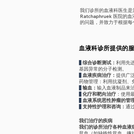
我们诊所的血液科医生是
Ratchaphruek
的问题，并致力于根据每
血液科诊所提供的
综合诊断测试：
利用先进
基因异常的分子检测。
血液疾病治疗：
提供广
药物管理：利用抗凝剂、
输血：
输入血液制品来
化疗和靶向治疗
：使用
血液系统恶性肿瘤的管
支持性护理和咨询：
通
我们治疗的疾病
我们的诊所治疗各种血液
贫血（如缺铁性贫血、镰