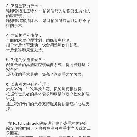
3. 保留生育力手术：
输卵管结扎逆转术： 输卵管结扎后恢复生育能力
的腹腔镜手术。
输卵管堵塞清除术： 清除输卵管堵塞以治疗不孕
症的手术。
4. 术后护理和恢复：
全面的术后护理计划，确保顺利康复。
指导术后体育活动、饮食调整和伤口护理。
术后复诊和康复支持。
5. 先进的设施和设备：
配备最新的高清腹腔镜成像系统，提高精确度和
安全性。
现代化的手术器械，提高了微创手术的效果。
6. 以患者为中心的护理：
术前咨询，讨论手术方案、风险和预期效果。
根据每位患者的具体需求和病情制定个性化护理
计划。
通过我们专门的患者支持服务提供情感和心理支
持。
在 Ratchaphruek 医院进行腹腔镜手术的好处
缩短住院时间： 大多数患者可在手术当天或第二
天回家。