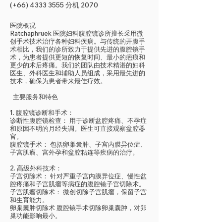
(+66)
4333 3555
分机 2070
医院概况
Ratchaphruek 医院妇科腹腔镜诊所擅长采用微
创手术技术治疗各种妇科疾病。与传统的开腹手
术相比，我们的诊所致力于提供先进的腹腔镜手
术，为患者提供更短的恢复时间、最小的疤痕和
更少的术后疼痛。我们的团队由技术精湛的妇科
医生、外科医生和辅助人员组成，采用最先进的
技术，确保为患者带来最佳疗效。
主要服务和特色
1. 腹腔镜诊断和手术：
诊断性腹腔镜检查： 用于诊断盆腔疼痛、不孕症
和原因不明的月经失调。医生可直接观察盆腔器
官。
腹腔镜手术： 包括卵巢囊肿、子宫内膜异位症、
子宫肌瘤、宫外孕和盆腔粘连等疾病的治疗。
2. 高级外科技术：
子宫切除术： 针对严重子宫内膜异位症、慢性盆
腔疼痛和子宫肌瘤等病症的腹腔镜子宫切除术。
子宫肌瘤切除术： 微创切除子宫肌瘤，保留子宫
和生育能力。
卵巢囊肿切除术 腹腔镜手术切除卵巢囊肿，对卵
巢功能影响最小。