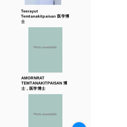
Teerayut
Temtanakitpaisan 医学博
士
AMORNRAT
TEMTANAKITPAISAN 博
士，医学博士