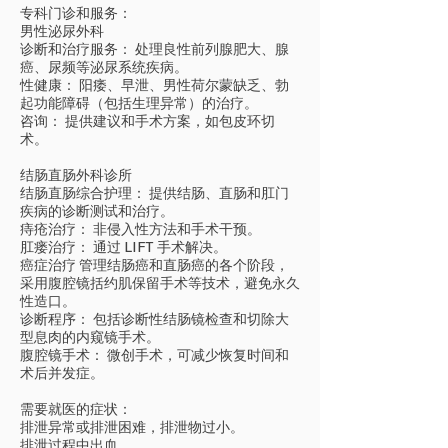
专科门诊和服务：
男性泌尿外科
诊断和治疗服务： 处理良性前列腺肥大、腺
癌、尿频等泌尿系统疾病。
性健康： 阳痿、早泄、男性荷尔蒙缺乏、勃
起功能障碍（包括生理异常）的治疗。
咨询： 提供建议和手术方案，如包皮环切
术。
结肠直肠外科诊所
结肠直肠综合护理： 提供结肠、直肠和肛门
疾病的诊断测试和治疗。
痔疮治疗： 非侵入性方法和手术干预。
肛瘘治疗： 通过 LIFT 手术解决。
癌症治疗 管理结肠癌和直肠癌的各个阶段，
采用腹腔镜括约肌保留手术等技术，避免永久
性造口。
诊断程序： 包括诊断性结肠镜检查和切除大
型息肉的内窥镜手术。
腹腔镜手术： 微创手术，可减少恢复时间和
术后并发症。
需要就医的症状：
排泄异常或排泄困难，排泄物过小。
排泄过程中出血。