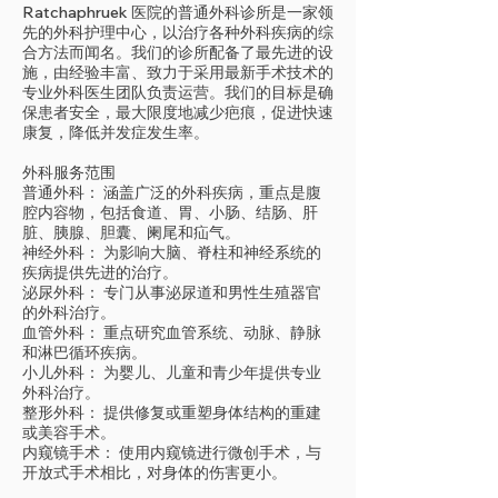
Ratchaphruek 医院的普通外科诊所是一家领
先的外科护理中心，以治疗各种外科疾病的综
合方法而闻名。我们的诊所配备了最先进的设
施，由经验丰富、致力于采用最新手术技术的
专业外科医生团队负责运营。我们的目标是确
保患者安全，最大限度地减少疤痕，促进快速
康复，降低并发症发生率。
外科服务范围
普通外科： 涵盖广泛的外科疾病，重点是腹
腔内容物，包括食道、胃、小肠、结肠、肝
脏、胰腺、胆囊、阑尾和疝气。
神经外科： 为影响大脑、脊柱和神经系统的
疾病提供先进的治疗。
泌尿外科： 专门从事泌尿道和男性生殖器官
的外科治疗。
血管外科： 重点研究血管系统、动脉、静脉
和淋巴循环疾病。
小儿外科： 为婴儿、儿童和青少年提供专业
外科治疗。
整形外科： 提供修复或重塑身体结构的重建
或美容手术。
内窥镜手术： 使用内窥镜进行微创手术，与
开放式手术相比，对身体的伤害更小。